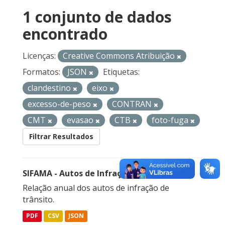
1 conjunto de dados
encontrado
Licenças:
Creative Commons Atribuição
Formatos:
JSON
Etiquetas:
clandestino
eixo
excesso-de-peso
CONTRAN
CMT
evasao
CTB
foto-fuga
Filtrar Resultados
SIFAMA - Autos de Infração de Trânsito
Relação anual dos autos de infração de
trânsito.
PDF
CSV
JSON