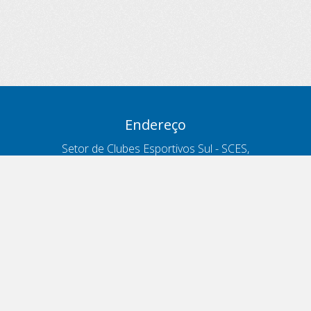
Endereço
Setor de Clubes Esportivos Sul - SCES,
trecho 03, lote 10, Projeto Orla Polo 8
- Brasília - DF
Contatos
Telefone 166
ouvidoria@antt.gov.br
Formulário Fale Conosco