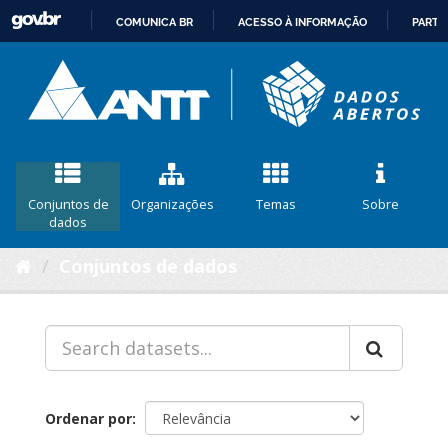
COMUNICA BR
ACESSO À INFORMAÇÃO
PARTI
IR
PARA
O
CONTEÚDO
Conjuntos de
Organizações
Temas
Sobre
dados
Conjuntos de dados
Ordenar por