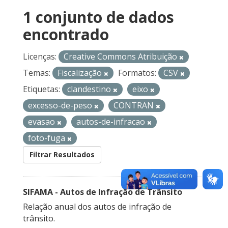
1 conjunto de dados
encontrado
Licenças:
Creative Commons Atribuição
Temas:
Fiscalização
Formatos:
CSV
Etiquetas:
clandestino
eixo
excesso-de-peso
CONTRAN
evasao
autos-de-infracao
foto-fuga
Filtrar Resultados
SIFAMA - Autos de Infração de Trânsito
Relação anual dos autos de infração de
trânsito.