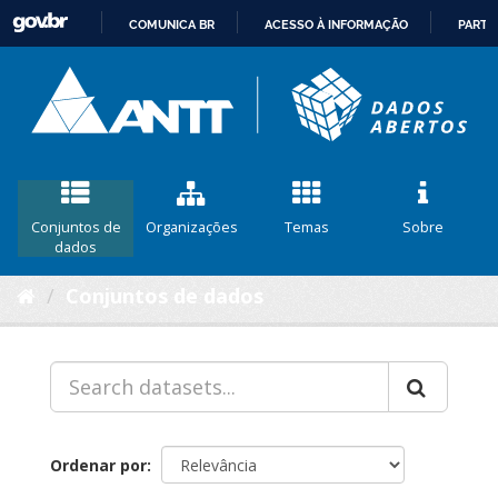
COMUNICA BR
ACESSO À INFORMAÇÃO
PARTI
IR
PARA
O
CONTEÚDO
Conjuntos de
Organizações
Temas
Sobre
dados
Conjuntos de dados
Ordenar por