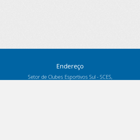
Endereço
Setor de Clubes Esportivos Sul - SCES,
trecho 03, lote 10, Projeto Orla Polo 8
- Brasília - DF
Contatos
Telefone 166
ouvidoria@antt.gov.br
Formulário Fale Conosco