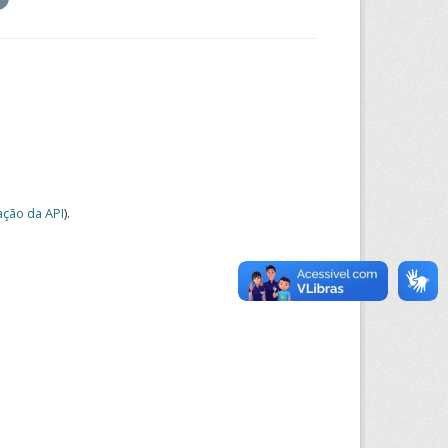
ção da API
).