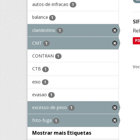
autos-de-infracao
1
balanca
1
SI
clandestino
Rel
1
P
CMT
1
CONTRAN
1
Voc
CTB
1
eixo
1
evasao
1
excesso-de-peso
1
foto-fuga
1
Mostrar mais Etiquetas