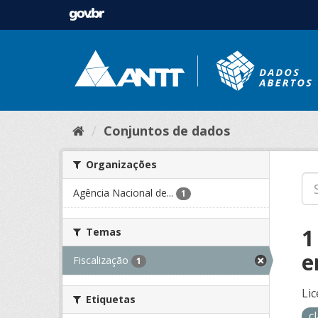
Conjuntos de dados
Organizações
Agência Nacional de...
1
1
Temas
e
Fiscalização
1
Lic
Etiquetas
c