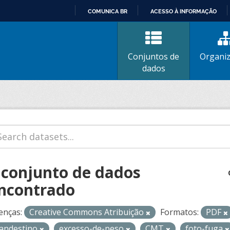
COMUNICA BR
ACESSO À INFORMAÇÃO
IR
PARA
O
Conjuntos de
Organi
CONTEÚDO
dados
 conjunto de dados
ncontrado
enças:
Creative Commons Atribuição
Formatos:
PDF
landestino
excesso-de-peso
CMT
foto-fuga