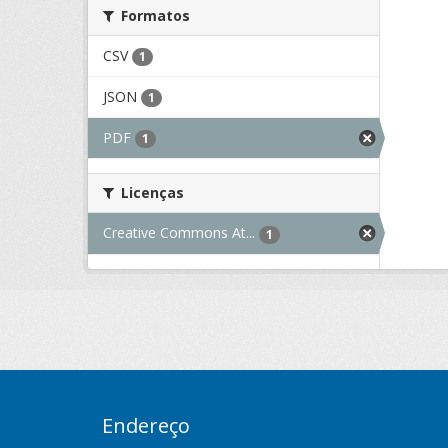
Formatos
CSV
1
JSON
1
PDF
1
Licenças
Creative Commons At...
1
Endereço