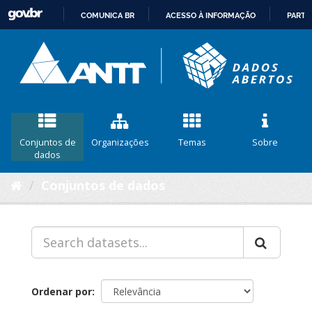
COMUNICA BR
ACESSO À INFORMAÇÃO
PARTI
IR
PARA
O
CONTEÚDO
Conjuntos de
Organizações
Temas
Sobre
dados
Conjuntos de dados
Ordenar por