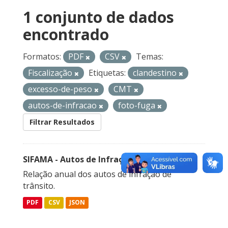
1 conjunto de dados
encontrado
Formatos:
PDF
CSV
Temas:
Fiscalização
Etiquetas:
clandestino
excesso-de-peso
CMT
autos-de-infracao
foto-fuga
Filtrar Resultados
SIFAMA - Autos de Infração de Trânsito
Relação anual dos autos de infração de
trânsito.
PDF
CSV
JSON