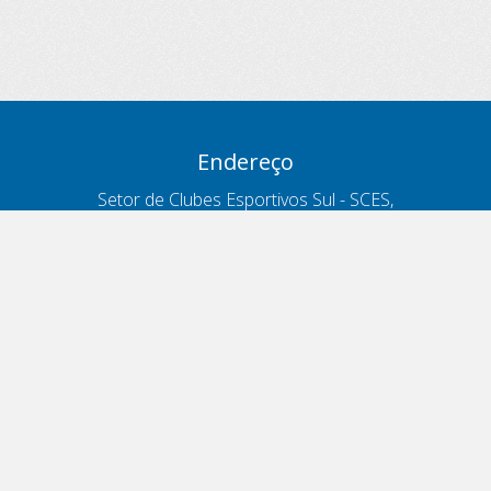
Endereço
Setor de Clubes Esportivos Sul - SCES,
trecho 03, lote 10, Projeto Orla Polo 8
- Brasília - DF
Contatos
Telefone 166
ouvidoria@antt.gov.br
Formulário Fale Conosco