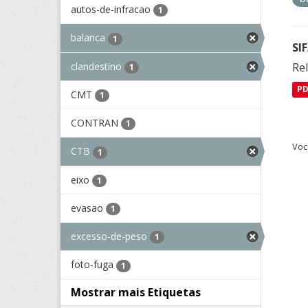
autos-de-infracao
1
balanca
1
SI
clandestino
Rel
1
P
CMT
1
CONTRAN
1
Voc
CTB
1
eixo
1
evasao
1
excesso-de-peso
1
foto-fuga
1
Mostrar mais Etiquetas