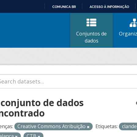
COMUNICA BR
ACESSO À INFORMAÇÃO
IR
PARA
O
Conjuntos de
Organi
CONTEÚDO
dados
 conjunto de dados
ncontrado
enças:
Creative Commons Atribuição
Etiquetas:
cland
alanca
CTB