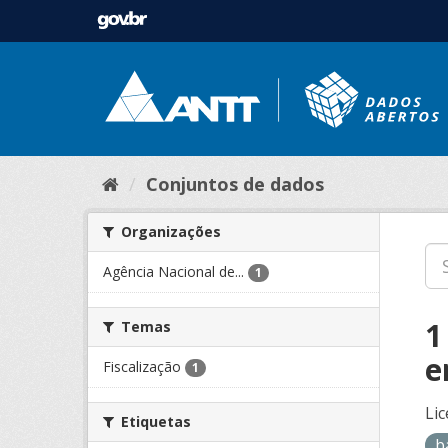
Conjuntos de dados
Organizações
Agência Nacional de...
1
1
Temas
e
Fiscalização
1
Lic
Etiquetas
b