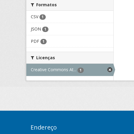
Formatos
CSV
1
JSON
1
PDF
1
Licenças
Creative Commons At...
1
Endereço