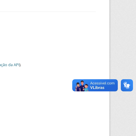
ção da API
).