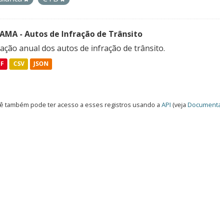
FAMA - Autos de Infração de Trânsito
ação anual dos autos de infração de trânsito.
DF
CSV
JSON
ê também pode ter acesso a esses registros usando a
API
(veja
Documenta