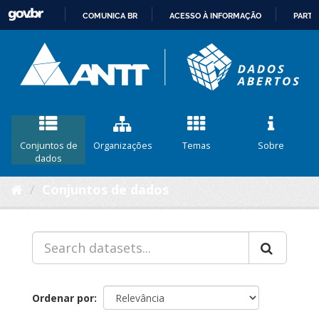
COMUNICA BR
ACESSO À INFORMAÇÃO
PARTI
IR
PARA
O
CONTEÚDO
Conjuntos de
Organizações
Temas
Sobre
dados
Conjuntos de dados
Ordenar por