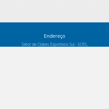
Endereço
Setor de Clubes Esportivos Sul - SCES,
trecho 03, lote 10, Projeto Orla Polo 8
- Brasília - DF
Contatos
Telefone 166
ouvidoria@antt.gov.br
Formulário Fale Conosco