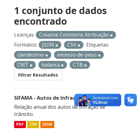
1 conjunto de dados
encontrado
Licenças:
Creative Commons Atribuição
Formatos:
JSON
CSV
Etiquetas:
clandestino
excesso-de-peso
CMT
balanca
CTB
Filtrar Resultados
SIFAMA - Autos de Infração de Trânsito
Relação anual dos autos de infração de
trânsito.
PDF
CSV
JSON