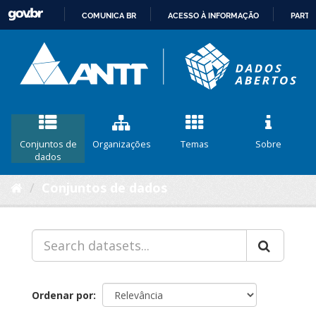
COMUNICA BR
ACESSO À INFORMAÇÃO
PARTI
IR
PARA
O
CONTEÚDO
Conjuntos de
Organizações
Temas
Sobre
dados
Conjuntos de dados
Ordenar por