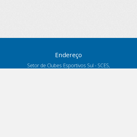
Endereço
Setor de Clubes Esportivos Sul - SCES,
trecho 03, lote 10, Projeto Orla Polo 8
- Brasília - DF
Contatos
Telefone 166
ouvidoria@antt.gov.br
Formulário Fale Conosco