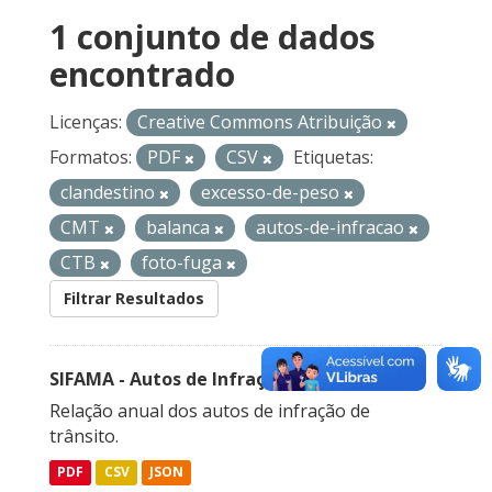
1 conjunto de dados
encontrado
Licenças:
Creative Commons Atribuição
Formatos:
PDF
CSV
Etiquetas:
clandestino
excesso-de-peso
CMT
balanca
autos-de-infracao
CTB
foto-fuga
Filtrar Resultados
SIFAMA - Autos de Infração de Trânsito
Relação anual dos autos de infração de
trânsito.
PDF
CSV
JSON