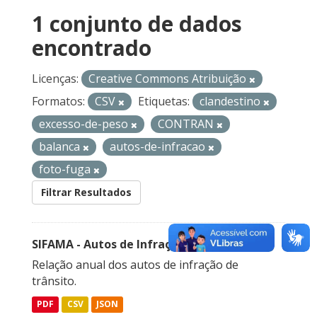
1 conjunto de dados
encontrado
Licenças:
Creative Commons Atribuição
Formatos:
CSV
Etiquetas:
clandestino
excesso-de-peso
CONTRAN
balanca
autos-de-infracao
foto-fuga
Filtrar Resultados
SIFAMA - Autos de Infração de Trânsito
Relação anual dos autos de infração de
trânsito.
PDF
CSV
JSON