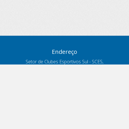
Endereço
Setor de Clubes Esportivos Sul - SCES,
trecho 03, lote 10, Projeto Orla Polo 8
- Brasília - DF
Contatos
Telefone 166
ouvidoria@antt.gov.br
Formulário Fale Conosco