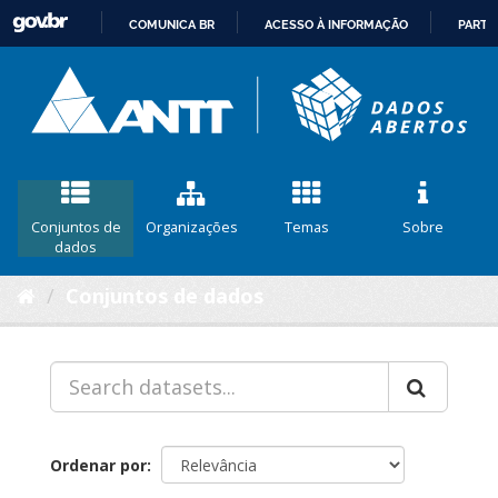
COMUNICA BR
ACESSO À INFORMAÇÃO
PARTI
IR
PARA
O
CONTEÚDO
Conjuntos de
Organizações
Temas
Sobre
dados
Conjuntos de dados
Ordenar por