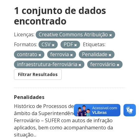
1 conjunto de dados
encontrado
Licenças:
Creative Commons Atribuição
Formatos:
CSV
PDF
Etiquetas:
contrato
ferrovia
Penalidade
infraestrutura-ferroviária
ferroviário
Filtrar Resultados
Penalidades
Histórico de Processos de Fiscalização no
âmbito da Superintendência de Transporte
Ferroviário – SUFER com autos de infração
aplicados, bem como acompanhamento da
situação...