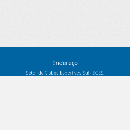
Endereço
Setor de Clubes Esportivos Sul - SCES,
trecho 03, lote 10, Projeto Orla Polo 8
- Brasília - DF
Contatos
Telefone 166
ouvidoria@antt.gov.br
Formulário Fale Conosco