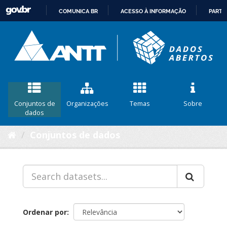
COMUNICA BR
ACESSO À INFORMAÇÃO
PARTI
IR
PARA
O
CONTEÚDO
Conjuntos de
Organizações
Temas
Sobre
dados
Conjuntos de dados
Ordenar por