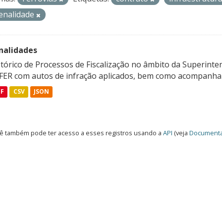
enalidade
nalidades
tórico de Processos de Fiscalização no âmbito da Superinte
FER com autos de infração aplicados, bem como acompanham
DF
CSV
JSON
ê também pode ter acesso a esses registros usando a
API
(veja
Documenta