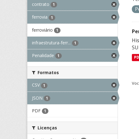
contrato
1
P
ferrovia
1
ferroviário
1
Pe
His
infraestrutura-ferr...
1
SU
Penalidade
1
P
Formatos
Voc
CSV
1
JSON
1
PDF
1
Licenças