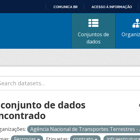
COMUNICA BR
ACESSO À INFORMAÇÃO
IR
PARA
O
Conjuntos de
Organi
CONTEÚDO
dados
 conjunto de dados
ncontrado
ganizações:
Agência Nacional de Transportes Terrestres 
mas:
Ferrovias
Etiquetas:
contrato
infraestrutura