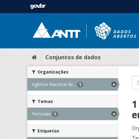
Conjuntos de dados
Organizações
Agência Nacional de...
1
1
Temas
e
Ferrovias
1
Or
Etiquetas
Te