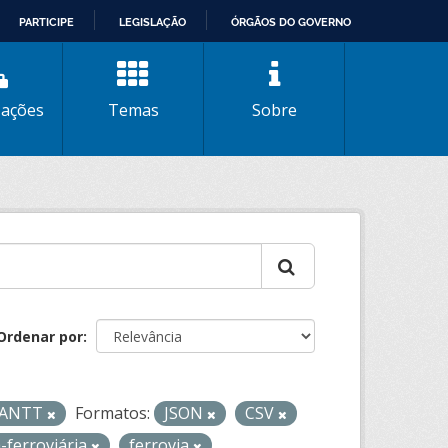
PARTICIPE
LEGISLAÇÃO
ÓRGÃOS DO GOVERNO
zações
Temas
Sobre
Ordenar por
- ANTT
Formatos:
JSON
CSV
-ferroviária
ferrovia