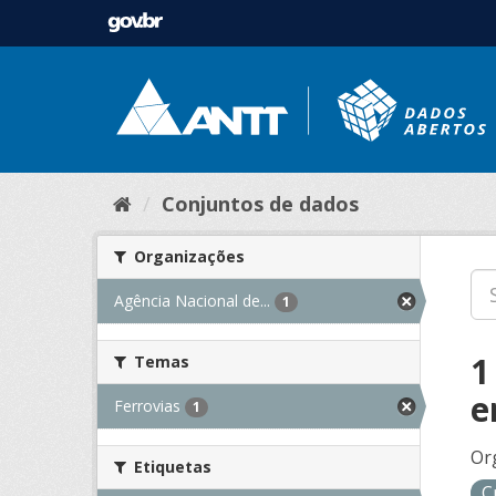
Conjuntos de dados
Organizações
Agência Nacional de...
1
1
Temas
e
Ferrovias
1
Or
Etiquetas
C