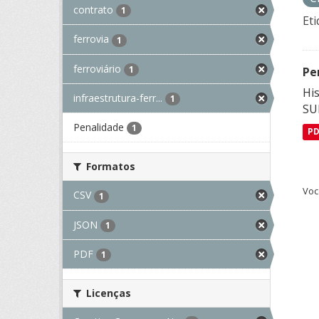
contrato
1
Eti
ferrovia
1
ferroviário
1
Pe
His
infraestrutura-ferr...
1
SU
Penalidade
1
P
Formatos
Voc
CSV
1
JSON
1
PDF
1
Licenças