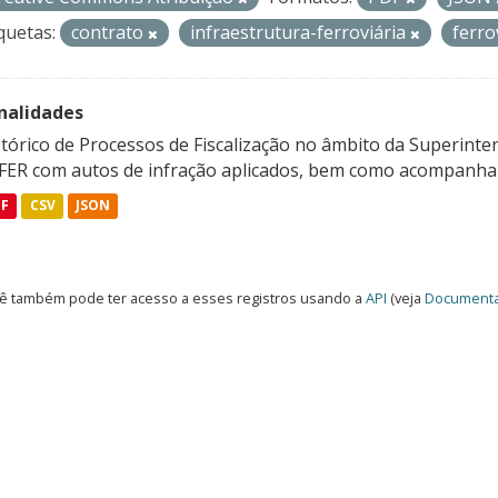
quetas:
contrato
infraestrutura-ferroviária
ferro
nalidades
tórico de Processos de Fiscalização no âmbito da Superinte
FER com autos de infração aplicados, bem como acompanham
DF
CSV
JSON
ê também pode ter acesso a esses registros usando a
API
(veja
Documenta