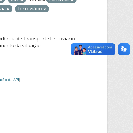
via
ferroviário
ndência de Transporte Ferroviário –
ento da situação...
ção da API
).