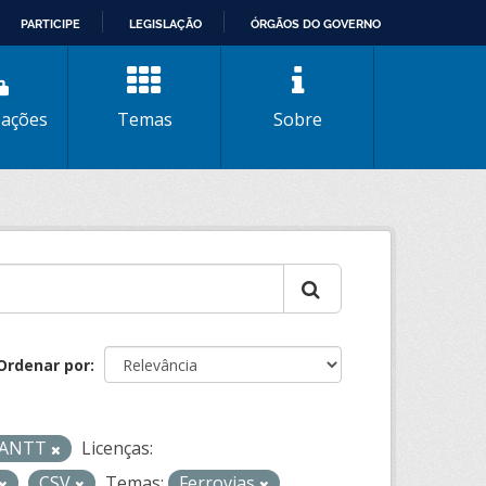
PARTICIPE
LEGISLAÇÃO
ÓRGÃOS DO GOVERNO
zações
Temas
Sobre
Ordenar por
- ANTT
Licenças:
CSV
Temas:
Ferrovias