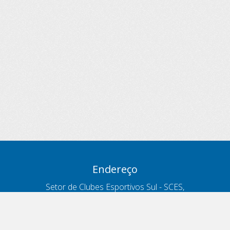
Endereço
Setor de Clubes Esportivos Sul - SCES,
trecho 03, lote 10, Projeto Orla Polo 8
- Brasília - DF