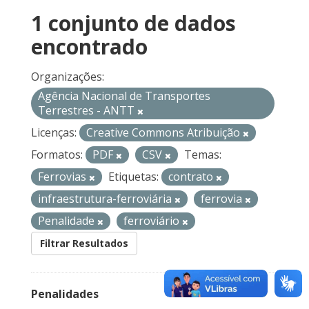
1 conjunto de dados
encontrado
Organizações:
Agência Nacional de Transportes
Terrestres - ANTT
Licenças:
Creative Commons Atribuição
Formatos:
PDF
CSV
Temas:
Ferrovias
Etiquetas:
contrato
infraestrutura-ferroviária
ferrovia
Penalidade
ferroviário
Filtrar Resultados
Penalidades