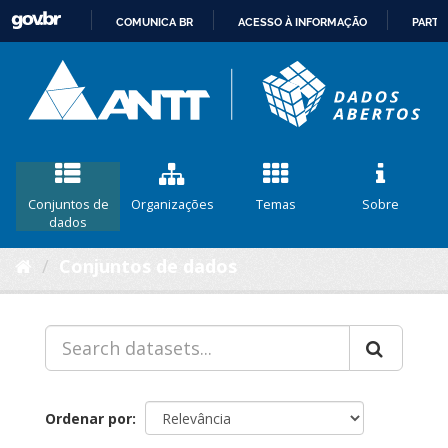
COMUNICA BR
ACESSO À INFORMAÇÃO
PARTI
IR
PARA
O
CONTEÚDO
Conjuntos de
Organizações
Temas
Sobre
dados
Conjuntos de dados
Ordenar por