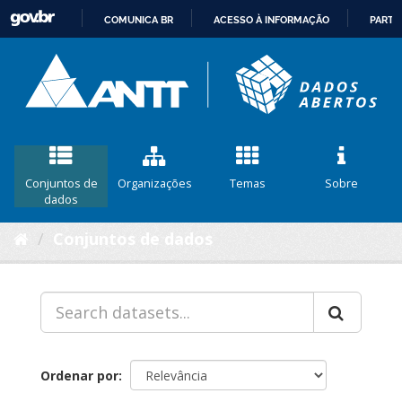
COMUNICA BR
ACESSO À INFORMAÇÃO
PARTI
IR
PARA
O
CONTEÚDO
Conjuntos de
Organizações
Temas
Sobre
dados
Conjuntos de dados
Ordenar por