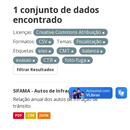
1 conjunto de dados
encontrado
Licenças:
Creative Commons Atribuição
Formatos:
CSV
Temas:
Fiscalização
Etiquetas:
eixo
CMT
balanca
evasao
CTB
foto-fuga
Filtrar Resultados
SIFAMA - Autos de Infração de Trânsito
Relação anual dos autos de infração de
trânsito.
PDF
CSV
JSON