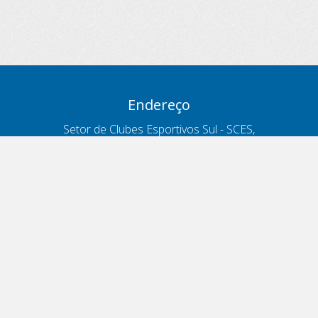
Endereço
Setor de Clubes Esportivos Sul - SCES,
trecho 03, lote 10, Projeto Orla Polo 8
- Brasília - DF
Contatos
Telefone 166
ouvidoria@antt.gov.br
Formulário Fale Conosco