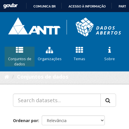
COMUNICA BR
ACESSO À INFORMAÇÃO
PARTI
IR
PARA
O
CONTEÚDO
Conjuntos de
Organizações
Temas
Sobre
dados
Conjuntos de dados
Ordenar por