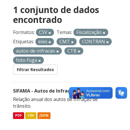
1 conjunto de dados
encontrado
Formatos:
CSV
Temas:
Fiscalização
Etiquetas:
eixo
CMT
CONTRAN
autos-de-infracao
CTB
foto-fuga
Filtrar Resultados
SIFAMA - Autos de Infração de Trânsito
Relação anual dos autos de infração de
trânsito.
PDF
CSV
JSON