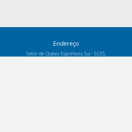
Endereço
Setor de Clubes Esportivos Sul - SCES,
trecho 03, lote 10, Projeto Orla Polo 8
- Brasília - DF
Contatos
Telefone 166
ouvidoria@antt.gov.br
Formulário Fale Conosco