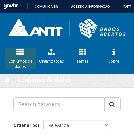
COMUNICA BR
ACESSO À INFORMAÇÃO
PARTI
IR
PARA
O
CONTEÚDO
Conjuntos de
Organizações
Temas
Sobre
dados
Conjuntos de dados
Ordenar por