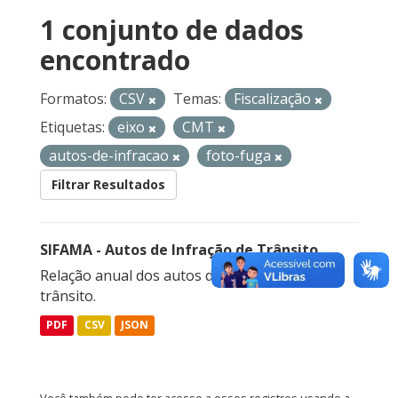
1 conjunto de dados
encontrado
Formatos:
CSV
Temas:
Fiscalização
Etiquetas:
eixo
CMT
autos-de-infracao
foto-fuga
Filtrar Resultados
SIFAMA - Autos de Infração de Trânsito
Relação anual dos autos de infração de
trânsito.
PDF
CSV
JSON