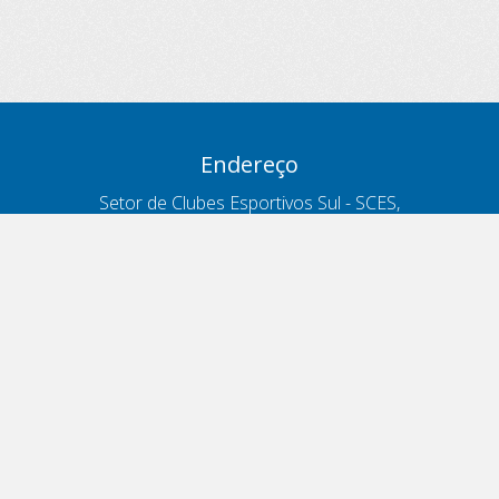
Endereço
Setor de Clubes Esportivos Sul - SCES,
trecho 03, lote 10, Projeto Orla Polo 8
- Brasília - DF
Contatos
Telefone 166
ouvidoria@antt.gov.br
Formulário Fale Conosco