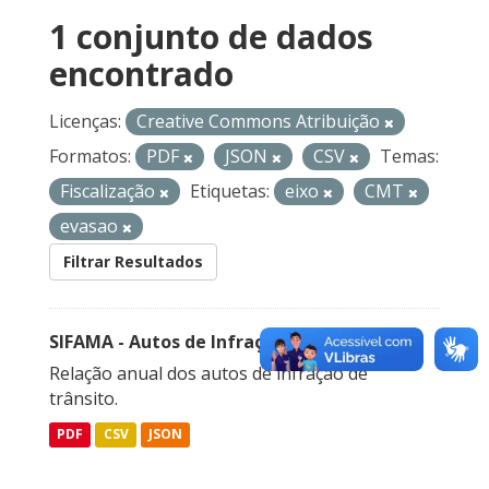
1 conjunto de dados
encontrado
Licenças:
Creative Commons Atribuição
Formatos:
PDF
JSON
CSV
Temas:
Fiscalização
Etiquetas:
eixo
CMT
evasao
Filtrar Resultados
SIFAMA - Autos de Infração de Trânsito
Relação anual dos autos de infração de
trânsito.
PDF
CSV
JSON