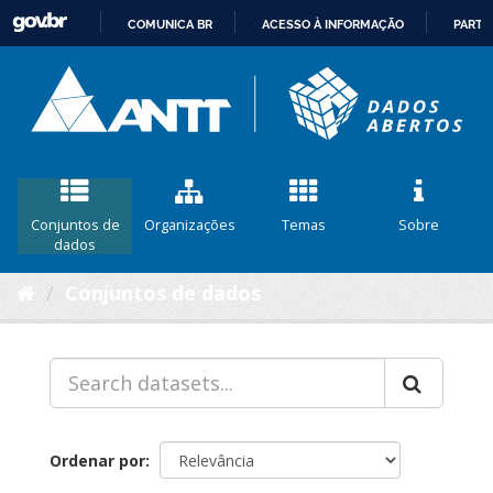
COMUNICA BR
ACESSO À INFORMAÇÃO
PARTI
IR
PARA
O
CONTEÚDO
Conjuntos de
Organizações
Temas
Sobre
dados
Conjuntos de dados
Ordenar por