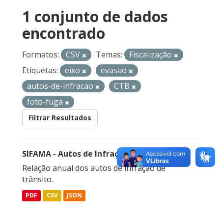
1 conjunto de dados
encontrado
Formatos:
CSV
Temas:
Fiscalização
Etiquetas:
eixo
evasao
autos-de-infracao
CTB
foto-fuga
Filtrar Resultados
SIFAMA - Autos de Infração de Trânsito
Relação anual dos autos de infração de
trânsito.
PDF
CSV
JSON