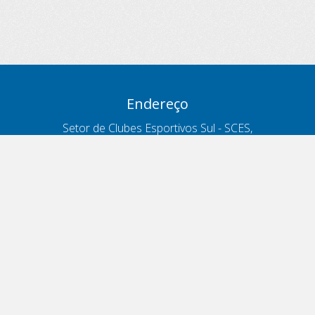
Endereço
Setor de Clubes Esportivos Sul - SCES,
trecho 03, lote 10, Projeto Orla Polo 8
- Brasília - DF
Contatos
Telefone 166
ouvidoria@antt.gov.br
Formulário Fale Conosco