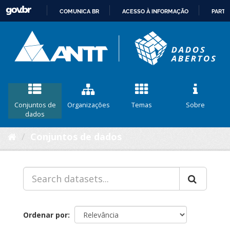
COMUNICA BR
ACESSO À INFORMAÇÃO
PARTI
IR
PARA
O
CONTEÚDO
Conjuntos de
Organizações
Temas
Sobre
dados
Conjuntos de dados
Ordenar por