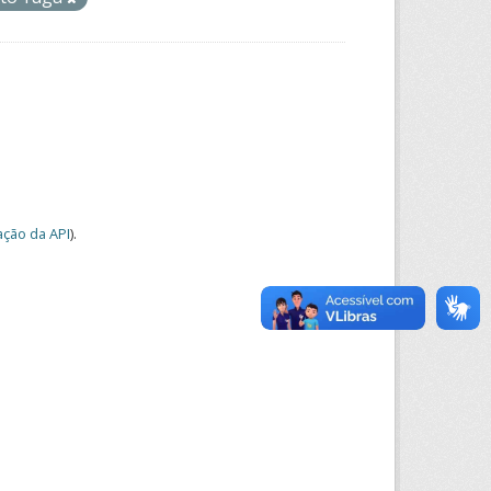
ção da API
).