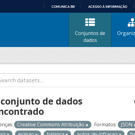
COMUNICA BR
ACESSO À INFORMAÇÃO
IR
PARA
O
Conjuntos de
Organi
CONTEÚDO
dados
 conjunto de dados
ncontrado
enças:
Creative Commons Atribuição
Formatos:
JSON
ixo
evasao
balanca
autos-de-infracao
f