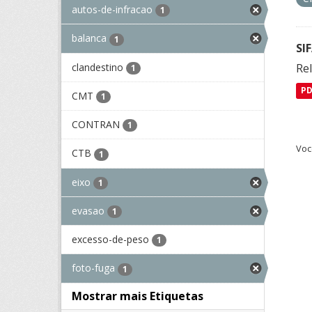
autos-de-infracao
1
balanca
1
SI
clandestino
Rel
1
P
CMT
1
CONTRAN
1
Voc
CTB
1
eixo
1
evasao
1
excesso-de-peso
1
foto-fuga
1
Mostrar mais Etiquetas