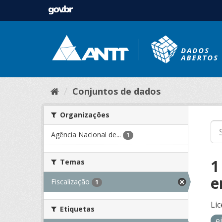
Conjuntos de dados
Organizações
Agência Nacional de...
1
1
Temas
e
Fiscalização
1
Lic
Etiquetas
e