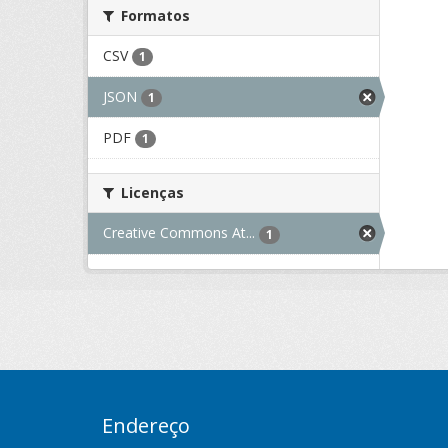
Formatos
CSV
1
JSON
1
PDF
1
Licenças
Creative Commons At...
1
Endereço