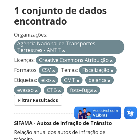
1 conjunto de dados
encontrado
Organizações:
Agência Nacional de Transportes
Terrestres - ANTT
Licenças:
Creative Commons Atribuição
Formatos:
CSV
Temas:
Fiscalização
Etiquetas:
eixo
CMT
balanca
evasao
CTB
foto-fuga
Filtrar Resultados
SIFAMA - Autos de Infração de Trânsito
Relação anual dos autos de infração de
trânsito.