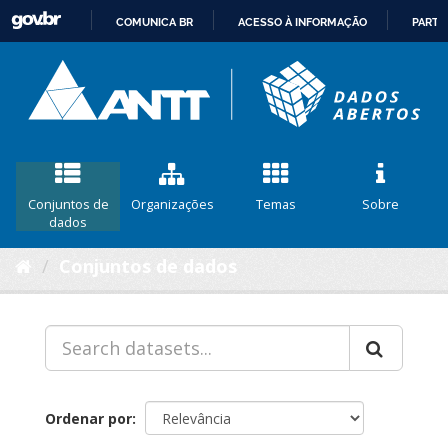
COMUNICA BR
ACESSO À INFORMAÇÃO
PARTI
IR
PARA
O
CONTEÚDO
Conjuntos de
Organizações
Temas
Sobre
dados
Conjuntos de dados
Ordenar por