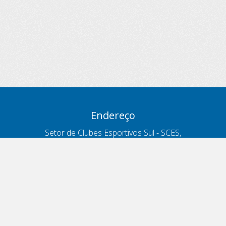
Endereço
Setor de Clubes Esportivos Sul - SCES,
trecho 03, lote 10, Projeto Orla Polo 8
- Brasília - DF
Contatos
Telefone 166
ouvidoria@antt.gov.br