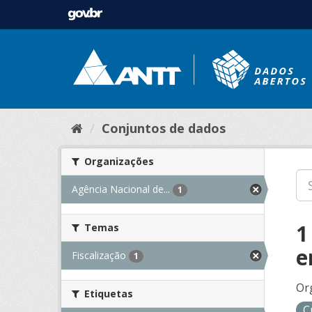
Conjuntos de dados
Organizações
Agência Nacional de...
1
1
Temas
e
Fiscalização
1
Or
Etiquetas
C