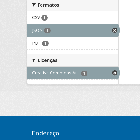
Formatos
CSV
1
JSON
1
PDF
1
Licenças
Creative Commons At...
1
Endereço