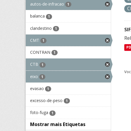
autos-de-infracao
1
balanca
1
clandestino
1
SI
Rel
CMT
1
P
CONTRAN
1
CTB
1
Voc
eixo
1
evasao
1
excesso-de-peso
1
foto-fuga
1
Mostrar mais Etiquetas