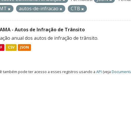
CMT
autos-de-infracao
CTB
FAMA - Autos de Infração de Trânsito
ação anual dos autos de infração de trânsito.
DF
CSV
JSON
ê também pode ter acesso a esses registros usando a
API
(veja
Documenta