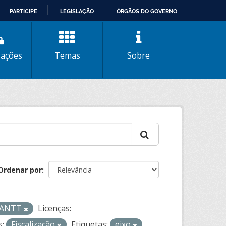
PARTICIPE
LEGISLAÇÃO
ÓRGÃOS DO GOVERNO
zações
Temas
Sobre
Ordenar por
- ANTT
Licenças:
:
Fiscalização
Etiquetas:
eixo