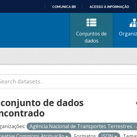
COMUNICA BR
ACESSO À INFORMAÇÃO
IR
PARA
O
Conjuntos de
Organi
CONTEÚDO
dados
 conjunto de dados
ncontrado
ganizações:
Agência Nacional de Transportes Terrestres 
reative Commons Atribuição
Formatos:
JSON
Temas