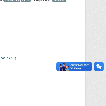
ção da API
).