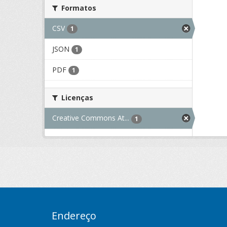
Formatos
CSV
1
JSON
1
PDF
1
Licenças
Creative Commons At...
1
Endereço