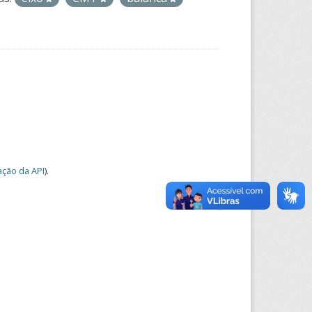
ção da API
).