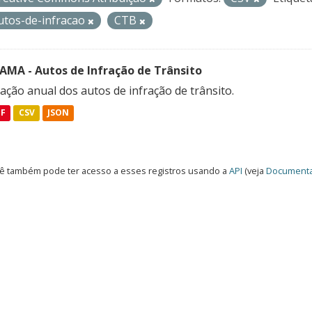
utos-de-infracao
CTB
FAMA - Autos de Infração de Trânsito
ação anual dos autos de infração de trânsito.
DF
CSV
JSON
ê também pode ter acesso a esses registros usando a
API
(veja
Documenta