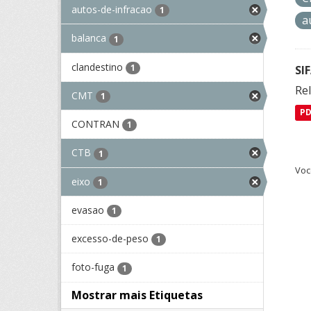
autos-de-infracao
1
a
balanca
1
clandestino
1
SI
Rel
CMT
1
P
CONTRAN
1
CTB
1
Voc
eixo
1
evasao
1
excesso-de-peso
1
foto-fuga
1
Mostrar mais Etiquetas