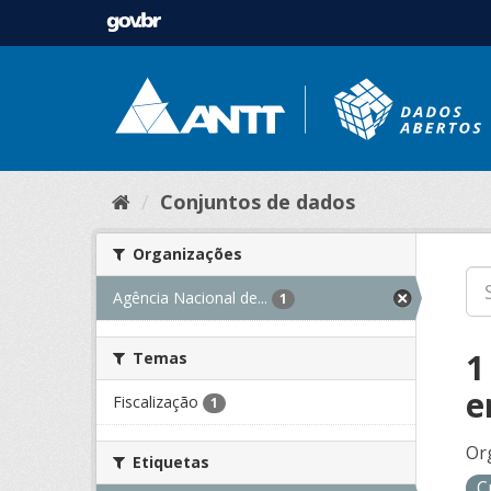
Conjuntos de dados
Organizações
Agência Nacional de...
1
1
Temas
e
Fiscalização
1
Or
Etiquetas
C