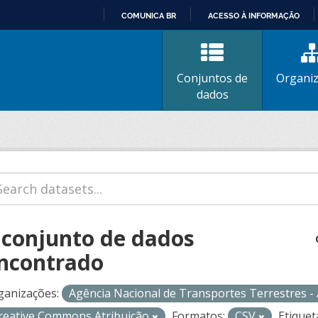
COMUNICA BR
ACESSO À INFORMAÇÃO
IR
PARA
O
Conjuntos de
Organi
CONTEÚDO
dados
 conjunto de dados
ncontrado
ganizações:
Agência Nacional de Transportes Terrestres 
reative Commons Atribuição
Formatos:
CSV
Etiquet