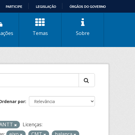
PARTICIPE
LEGISLAÇÃO
ÓRGÃOS DO GOVERNO
zações
Temas
Sobre
Ordenar por
- ANTT
Licenças:
as:
eixo
CMT
balanca