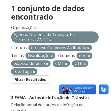
1 conjunto de dados
encontrado
Organizações:
Agência Nacional de Transportes
Terrestres - ANTT
Licenças:
Creative Commons Atribuição
Temas:
Fiscalização
Etiquetas:
eixo
excesso-de-peso
CMT
CTB
foto-fuga
Filtrar Resultados
SIFAMA - Autos de Infração de Trânsito
Relação anual dos autos de infração de
trânsito.