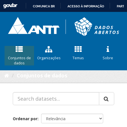
COMUNICA BR
ACESSO À INFORMAÇÃO
PARTI
IR
PARA
O
CONTEÚDO
Conjuntos de
Organizações
Temas
Sobre
dados
Conjuntos de dados
Ordenar por