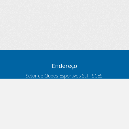
Endereço
Setor de Clubes Esportivos Sul - SCES,
trecho 03, lote 10, Projeto Orla Polo 8
- Brasília - DF
Contatos
Telefone 166
ouvidoria@antt.gov.br