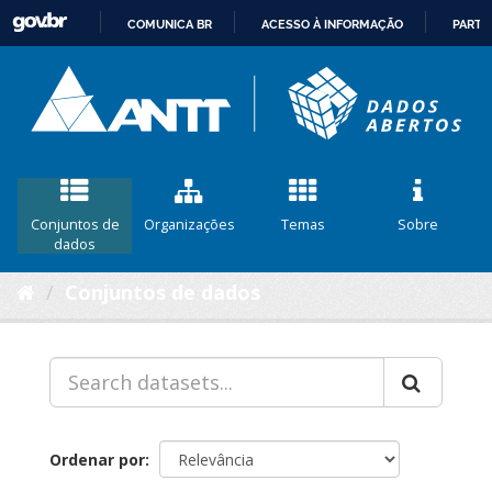
COMUNICA BR
ACESSO À INFORMAÇÃO
PARTI
IR
PARA
O
CONTEÚDO
Conjuntos de
Organizações
Temas
Sobre
dados
Conjuntos de dados
Ordenar por