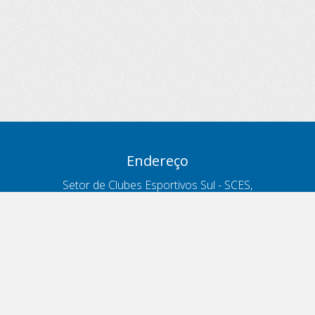
Endereço
Setor de Clubes Esportivos Sul - SCES,
trecho 03, lote 10, Projeto Orla Polo 8
- Brasília - DF
Contatos
Telefone 166
ouvidoria@antt.gov.br