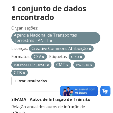
1 conjunto de dados
encontrado
Organizações:
Agência Nacional de Transportes
Terrestres - ANTT
Licenças:
Creative Commons Atribuição
Formatos:
CSV
Etiquetas:
eixo
excesso-de-peso
CMT
evasao
CTB
Filtrar Resultados
SIFAMA - Autos de Infração de Trânsito
Relação anual dos autos de infração de
trânsito.