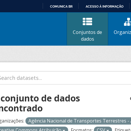
COMUNICA BR
ACESSO À INFORMAÇÃO
IR
PARA
O
Conjuntos de
Organi
CONTEÚDO
dados
 conjunto de dados
ncontrado
ganizações:
Agência Nacional de Transportes Terrestres 
reative Commons Atribuição
Formatos:
CSV
Etiquet