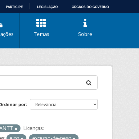
PARTICIPE
LEGISLAÇÃO
ÓRGÃOS DO GOVERNO
zações
Temas
Sobre
Ordenar por
- ANTT
Licenças:
as:
eixo
excesso-de-peso