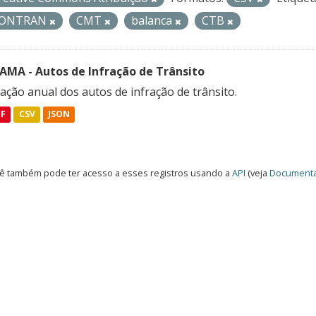
ONTRAN
CMT
balanca
CTB
FAMA - Autos de Infração de Trânsito
ação anual dos autos de infração de trânsito.
DF
CSV
JSON
ê também pode ter acesso a esses registros usando a
API
(veja
Documenta