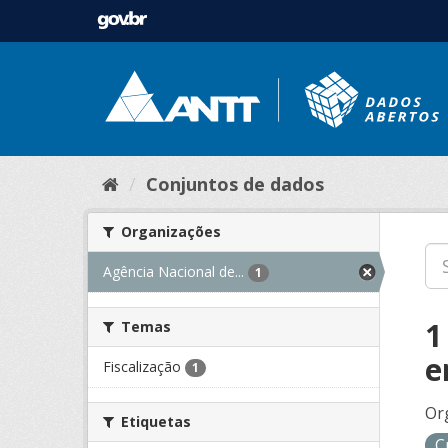
Conjuntos de dados
Organizações
Agência Nacional de...
1
1
Temas
e
Fiscalização
1
Or
Etiquetas
C