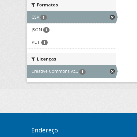
Formatos
CSV
1
JSON
1
PDF
1
Licenças
Creative Commons At...
1
Endereço