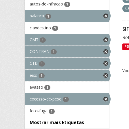
autos-de-infracao
1
C
balanca
1
clandestino
1
SI
Rel
CMT
1
P
CONTRAN
1
CTB
1
Voc
eixo
1
evasao
1
excesso-de-peso
1
foto-fuga
1
Mostrar mais Etiquetas