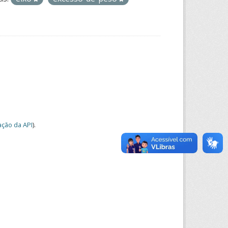
ção da API
).