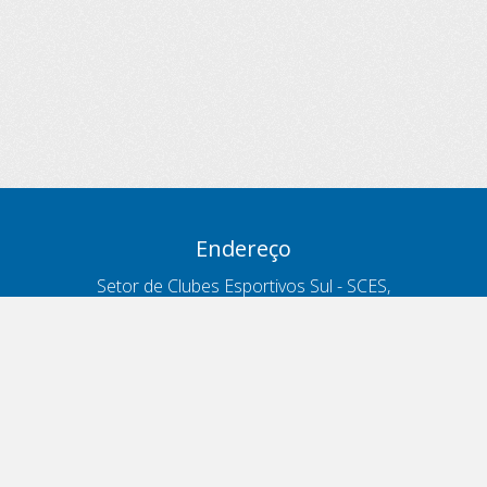
Endereço
Setor de Clubes Esportivos Sul - SCES,
trecho 03, lote 10, Projeto Orla Polo 8
- Brasília - DF
Contatos
Telefone 166
ouvidoria@antt.gov.br