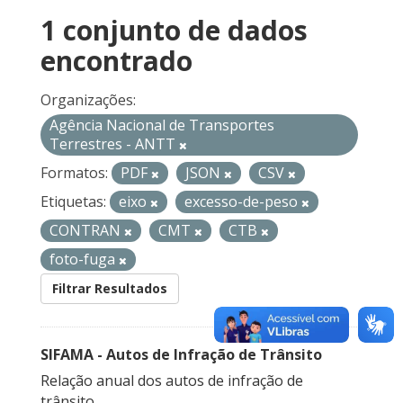
1 conjunto de dados
encontrado
Organizações:
Agência Nacional de Transportes
Terrestres - ANTT
Formatos:
PDF
JSON
CSV
Etiquetas:
eixo
excesso-de-peso
CONTRAN
CMT
CTB
foto-fuga
Filtrar Resultados
SIFAMA - Autos de Infração de Trânsito
Relação anual dos autos de infração de
trânsito.