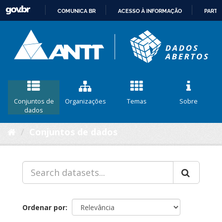
COMUNICA BR
ACESSO À INFORMAÇÃO
PARTI
IR
PARA
O
CONTEÚDO
Conjuntos de
Organizações
Temas
Sobre
dados
Conjuntos de dados
Ordenar por