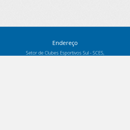
Endereço
Setor de Clubes Esportivos Sul - SCES,
trecho 03, lote 10, Projeto Orla Polo 8
- Brasília - DF
Contatos
Telefone 166
ouvidoria@antt.gov.br
Formulário Fale Conosco