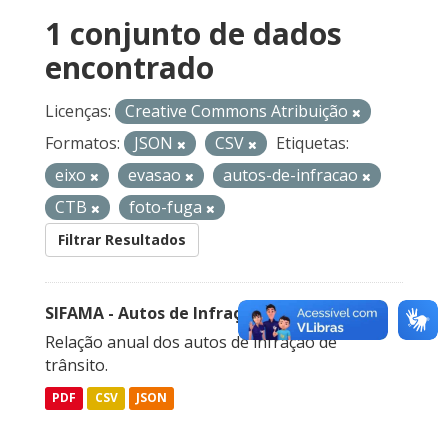
1 conjunto de dados
encontrado
Licenças:
Creative Commons Atribuição
Formatos:
JSON
CSV
Etiquetas:
eixo
evasao
autos-de-infracao
CTB
foto-fuga
Filtrar Resultados
SIFAMA - Autos de Infração de Trânsito
Relação anual dos autos de infração de
trânsito.
PDF
CSV
JSON