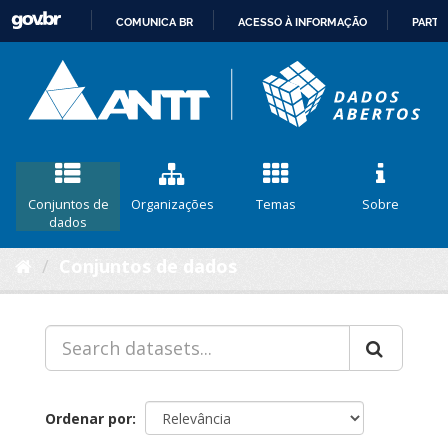
COMUNICA BR
ACESSO À INFORMAÇÃO
PARTI
IR
PARA
O
CONTEÚDO
Conjuntos de
Organizações
Temas
Sobre
dados
Conjuntos de dados
Ordenar por