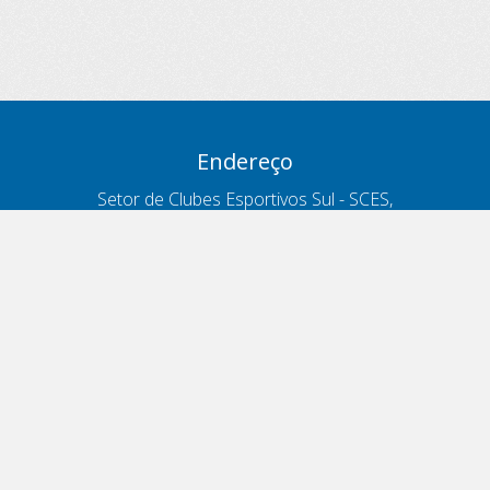
Endereço
Setor de Clubes Esportivos Sul - SCES,
trecho 03, lote 10, Projeto Orla Polo 8
- Brasília - DF
Contatos
Telefone 166
ouvidoria@antt.gov.br
Formulário Fale Conosco