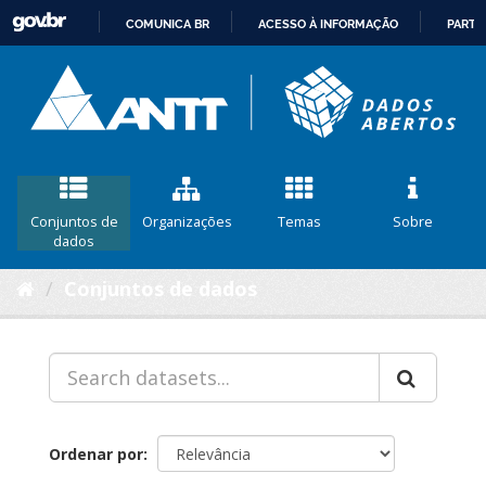
COMUNICA BR
ACESSO À INFORMAÇÃO
PARTI
IR
PARA
O
CONTEÚDO
Conjuntos de
Organizações
Temas
Sobre
dados
Conjuntos de dados
Ordenar por