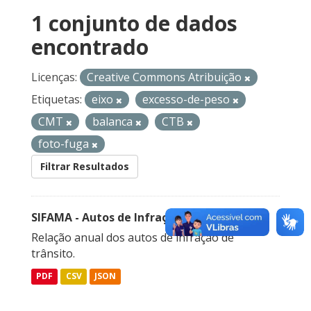
1 conjunto de dados
encontrado
Licenças:
Creative Commons Atribuição
Etiquetas:
eixo
excesso-de-peso
CMT
balanca
CTB
foto-fuga
Filtrar Resultados
SIFAMA - Autos de Infração de Trânsito
Relação anual dos autos de infração de
trânsito.
PDF
CSV
JSON