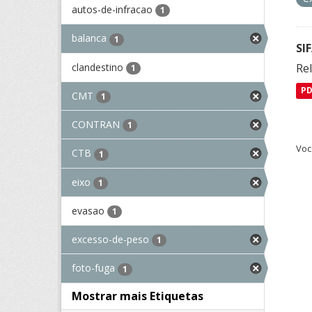
autos-de-infracao
1
balanca
1
SI
clandestino
Rel
1
P
CMT
1
CONTRAN
1
Voc
CTB
1
eixo
1
evasao
1
excesso-de-peso
1
foto-fuga
1
Mostrar mais Etiquetas