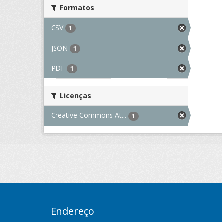
Formatos
CSV
1
JSON
1
PDF
1
Licenças
Creative Commons At...
1
Endereço