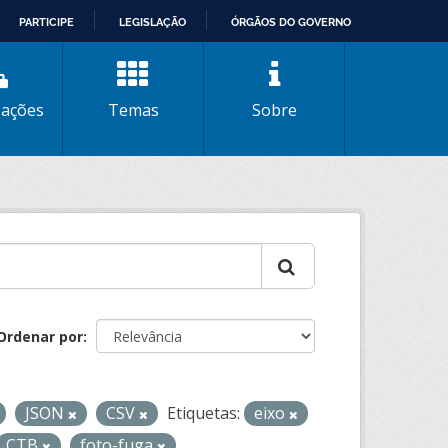
PARTICIPE
LEGISLAÇÃO
ÓRGÃOS DO GOVERNO
zações
Temas
Sobre
Ordenar por
JSON
CSV
Etiquetas:
eixo
CTB
foto-fuga