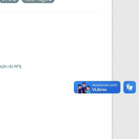
ção da API
).