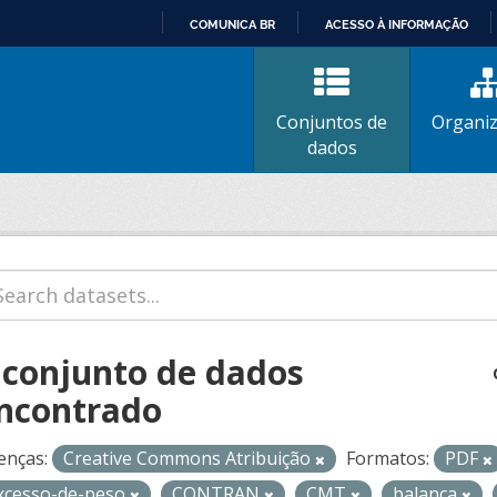
COMUNICA BR
ACESSO À INFORMAÇÃO
IR
PARA
O
Conjuntos de
Organi
CONTEÚDO
dados
 conjunto de dados
ncontrado
enças:
Creative Commons Atribuição
Formatos:
PDF
xcesso-de-peso
CONTRAN
CMT
balanca