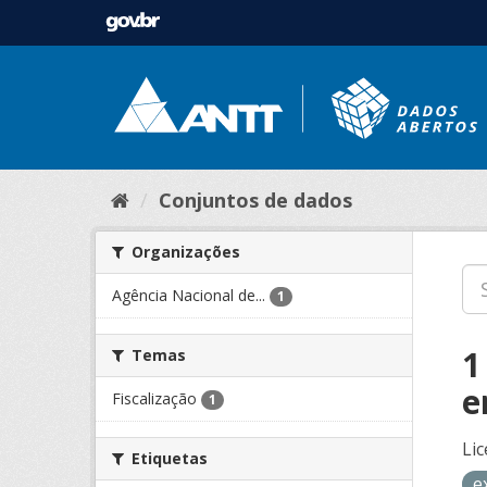
Conjuntos de dados
Organizações
Agência Nacional de...
1
1
Temas
e
Fiscalização
1
Lic
Etiquetas
e