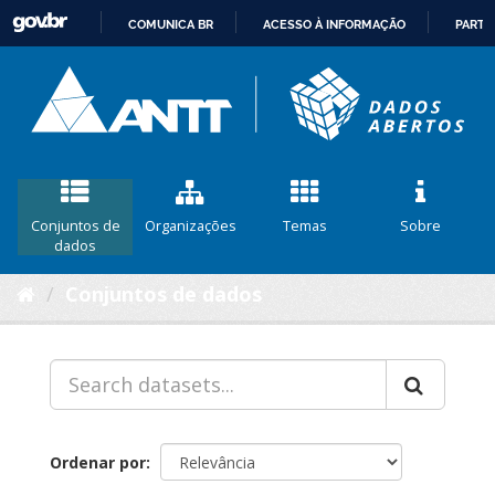
COMUNICA BR
ACESSO À INFORMAÇÃO
PARTI
IR
PARA
O
CONTEÚDO
Conjuntos de
Organizações
Temas
Sobre
dados
Conjuntos de dados
Ordenar por