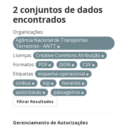
2 conjuntos de dados
encontrados
Organizações:
Agência Nacional de Transportes
Terrestres - ANTT
Licenças:
Creative Commons Atribuição
Formatos:
PDF
JSON
CSV
Etiquetas:
esquema-operacional
onibus
lop
horarios
autorizacao
passageiros
Filtrar Resultados
Gerenciamento de Autorizações