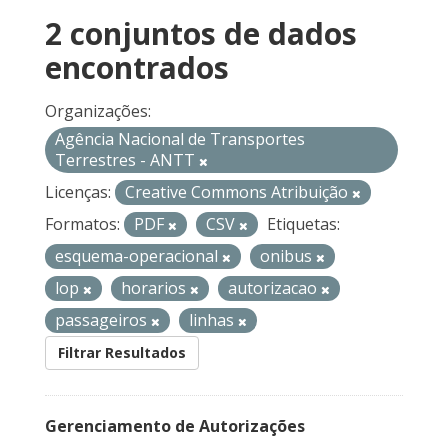
2 conjuntos de dados
encontrados
Organizações:
Agência Nacional de Transportes
Terrestres - ANTT
Licenças:
Creative Commons Atribuição
Formatos:
PDF
CSV
Etiquetas:
esquema-operacional
onibus
lop
horarios
autorizacao
passageiros
linhas
Filtrar Resultados
Gerenciamento de Autorizações