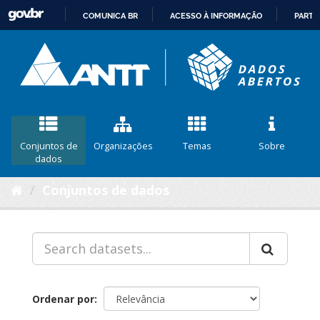
COMUNICA BR
ACESSO À INFORMAÇÃO
PARTI
IR
PARA
O
CONTEÚDO
Conjuntos de
Organizações
Temas
Sobre
dados
Conjuntos de dados
Ordenar por