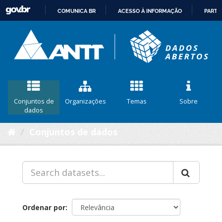
COMUNICA BR
ACESSO À INFORMAÇÃO
PARTI
IR
PARA
O
CONTEÚDO
Conjuntos de
Organizações
Temas
Sobre
dados
Conjuntos de dados
Ordenar por