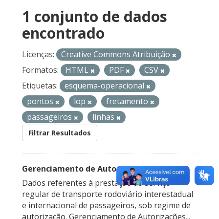
1 conjunto de dados
encontrado
Licenças:
Creative Commons Atribuição
Formatos:
HTML
PDF
CSV
Etiquetas:
esquema-operacional
pontos
lop
fretamento
passageiros
linhas
Filtrar Resultados
Gerenciamento de Autorizações
Dados referentes à prestação do serviço
regular de transporte rodoviário interestadual
e internacional de passageiros, sob regime de
autorização. Gerenciamento de Autorizações...