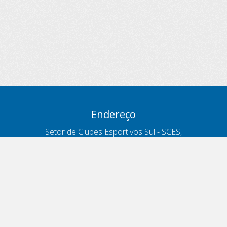
Endereço
Setor de Clubes Esportivos Sul - SCES,
trecho 03, lote 10, Projeto Orla Polo 8
- Brasília - DF
Contatos
Telefone 166
ouvidoria@antt.gov.br