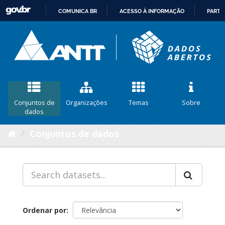
COMUNICA BR
ACESSO À INFORMAÇÃO
PARTI
IR
PARA
O
CONTEÚDO
Conjuntos de
Organizações
Temas
Sobre
dados
Conjuntos de dados
Ordenar por