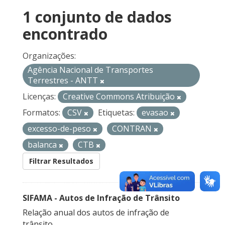
1 conjunto de dados
encontrado
Organizações:
Agência Nacional de Transportes
Terrestres - ANTT
Licenças:
Creative Commons Atribuição
Formatos:
CSV
Etiquetas:
evasao
excesso-de-peso
CONTRAN
balanca
CTB
Filtrar Resultados
SIFAMA - Autos de Infração de Trânsito
Relação anual dos autos de infração de
trânsito.