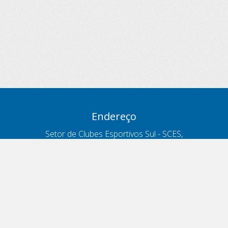
Endereço
Setor de Clubes Esportivos Sul - SCES,
trecho 03, lote 10, Projeto Orla Polo 8
- Brasília - DF
Contatos
Telefone 166
ouvidoria@antt.gov.br