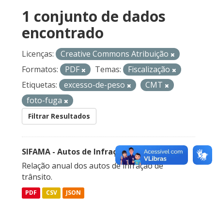
1 conjunto de dados
encontrado
Licenças:
Creative Commons Atribuição
Formatos:
PDF
Temas:
Fiscalização
Etiquetas:
excesso-de-peso
CMT
foto-fuga
Filtrar Resultados
SIFAMA - Autos de Infração de Trânsito
Relação anual dos autos de infração de
trânsito.
PDF
CSV
JSON