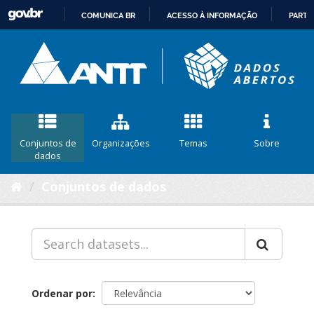
COMUNICA BR
ACESSO À INFORMAÇÃO
PARTI
IR
PARA
O
CONTEÚDO
Conjuntos de
Organizações
Temas
Sobre
dados
Conjuntos de dados
Ordenar por