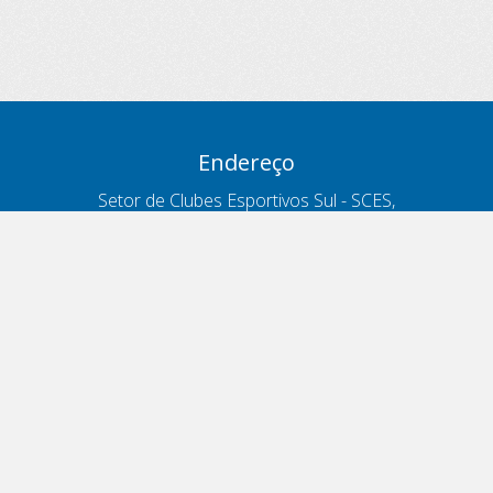
Endereço
Setor de Clubes Esportivos Sul - SCES,
trecho 03, lote 10, Projeto Orla Polo 8
- Brasília - DF
Contatos
Telefone 166
ouvidoria@antt.gov.br
Formulário Fale Conosco