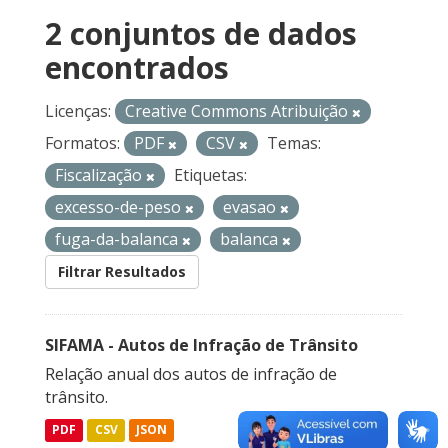
2 conjuntos de dados
encontrados
Licenças:
Creative Commons Atribuição
Formatos:
PDF
CSV
Temas:
Fiscalização
Etiquetas:
excesso-de-peso
evasao
fuga-da-balanca
balanca
Filtrar Resultados
SIFAMA - Autos de Infração de Trânsito
Relação anual dos autos de infração de
trânsito.
PDF
CSV
JSON