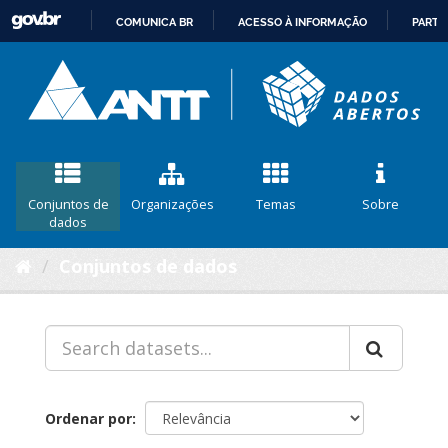
COMUNICA BR
ACESSO À INFORMAÇÃO
PARTI
IR
PARA
O
CONTEÚDO
Conjuntos de
Organizações
Temas
Sobre
dados
Conjuntos de dados
Ordenar por