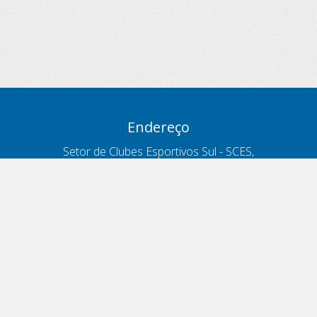
Endereço
Setor de Clubes Esportivos Sul - SCES,
trecho 03, lote 10, Projeto Orla Polo 8
- Brasília - DF
Contatos
Telefone 166
ouvidoria@antt.gov.br
Formulário Fale Conosco