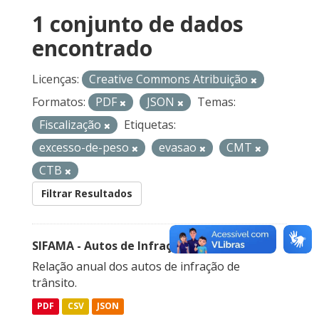
1 conjunto de dados
encontrado
Licenças:
Creative Commons Atribuição
Formatos:
PDF
JSON
Temas:
Fiscalização
Etiquetas:
excesso-de-peso
evasao
CMT
CTB
Filtrar Resultados
SIFAMA - Autos de Infração de Trânsito
Relação anual dos autos de infração de
trânsito.
PDF
CSV
JSON