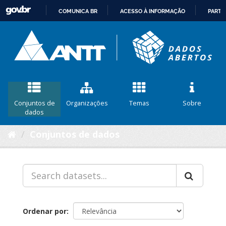
COMUNICA BR
ACESSO À INFORMAÇÃO
PARTI
IR
PARA
O
CONTEÚDO
Conjuntos de
Organizações
Temas
Sobre
dados
Conjuntos de dados
Ordenar por