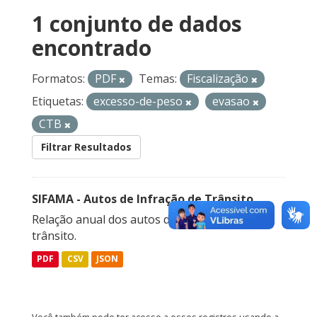
1 conjunto de dados
encontrado
Formatos:
PDF
Temas:
Fiscalização
Etiquetas:
excesso-de-peso
evasao
CTB
Filtrar Resultados
SIFAMA - Autos de Infração de Trânsito
Relação anual dos autos de infração de
trânsito.
PDF
CSV
JSON