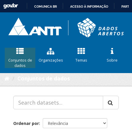
COMUNICA BR
ACESSO À INFORMAÇÃO
PARTI
IR
PARA
O
CONTEÚDO
Conjuntos de
Organizações
Temas
Sobre
dados
Conjuntos de dados
Ordenar por