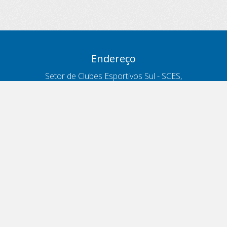
Endereço
Setor de Clubes Esportivos Sul - SCES,
trecho 03, lote 10, Projeto Orla Polo 8
- Brasília - DF
Contatos
Telefone 166
ouvidoria@antt.gov.br
Formulário Fale Conosco