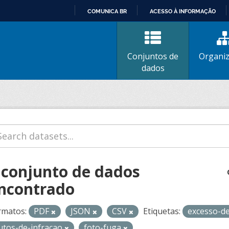
COMUNICA BR
ACESSO À INFORMAÇÃO
IR
PARA
O
Conjuntos de
Organi
CONTEÚDO
dados
 conjunto de dados
ncontrado
rmatos:
PDF
JSON
CSV
Etiquetas:
excesso-d
utos-de-infracao
foto-fuga