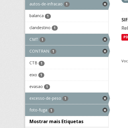
autos-de-infracao
1
balanca
1
SI
clandestino
Rel
1
P
CMT
1
CONTRAN
1
Voc
CTB
1
eixo
1
evasao
1
excesso-de-peso
1
foto-fuga
1
Mostrar mais Etiquetas