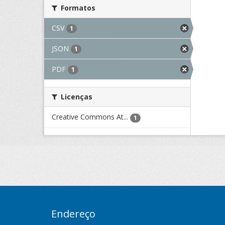
Formatos
CSV
1
JSON
1
PDF
1
Licenças
Creative Commons At...
1
Endereço