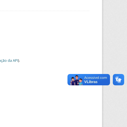
ção da API
).