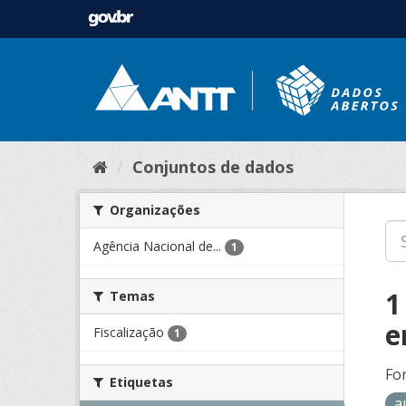
Conjuntos de dados
Organizações
Agência Nacional de...
1
1
Temas
e
Fiscalização
1
Fo
Etiquetas
a