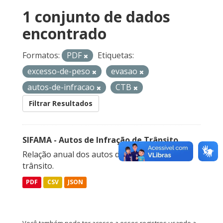
1 conjunto de dados
encontrado
Formatos:
PDF
Etiquetas:
excesso-de-peso
evasao
autos-de-infracao
CTB
Filtrar Resultados
SIFAMA - Autos de Infração de Trânsito
Relação anual dos autos de infração de
trânsito.
PDF
CSV
JSON