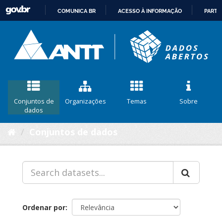
COMUNICA BR
ACESSO À INFORMAÇÃO
PARTI
IR
PARA
O
CONTEÚDO
Conjuntos de
Organizações
Temas
Sobre
dados
Conjuntos de dados
Ordenar por