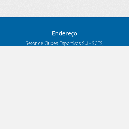
Endereço
Setor de Clubes Esportivos Sul - SCES,
trecho 03, lote 10, Projeto Orla Polo 8
- Brasília - DF
Contatos
Telefone 166
ouvidoria@antt.gov.br
Formulário Fale Conosco