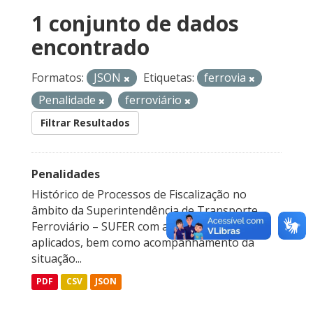
1 conjunto de dados
encontrado
Formatos:
JSON
Etiquetas:
ferrovia
Penalidade
ferroviário
Filtrar Resultados
Penalidades
Histórico de Processos de Fiscalização no
âmbito da Superintendência de Transporte
Ferroviário – SUFER com autos de infração
aplicados, bem como acompanhamento da
situação...
PDF
CSV
JSON