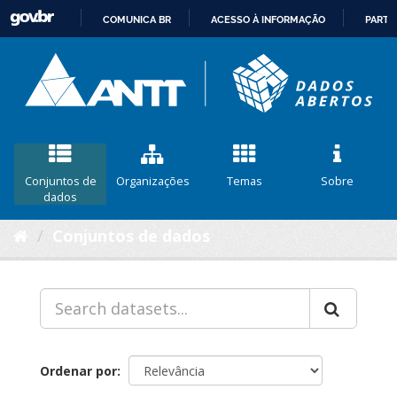
COMUNICA BR
ACESSO À INFORMAÇÃO
PARTI
IR
PARA
O
CONTEÚDO
Conjuntos de
Organizações
Temas
Sobre
dados
Conjuntos de dados
Ordenar por