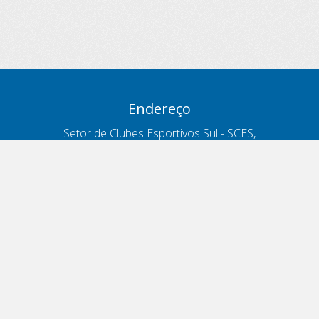
Endereço
Setor de Clubes Esportivos Sul - SCES,
trecho 03, lote 10, Projeto Orla Polo 8
- Brasília - DF
Contatos
Telefone 166
ouvidoria@antt.gov.br
Formulário Fale Conosco