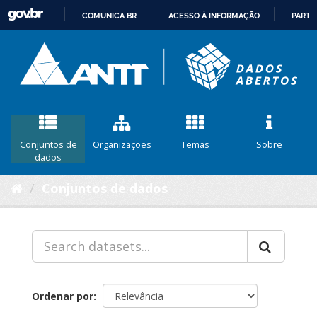
COMUNICA BR
ACESSO À INFORMAÇÃO
PARTI
IR
PARA
O
CONTEÚDO
Conjuntos de
Organizações
Temas
Sobre
dados
Conjuntos de dados
Ordenar por