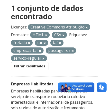
1 conjunto de dados
encontrado
Licenças:
Creative Commons Atribuição
Formatos:
HTML
CSV
Etiquetas:
fretado
tar
taf
empresas-taf
passageiros
servico-regular
Filtrar Resultados
Empresas Habilitadas
Empresas habilitadas para a prestação do
serviço de transporte rodoviário coletivo
interestadual e internacional de passageiros,
sob regime de autorização e fretamento.