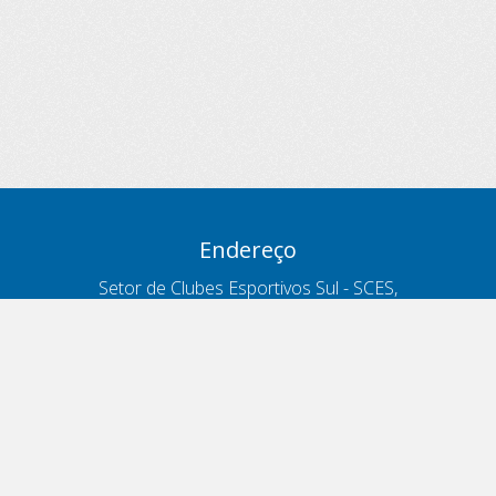
Endereço
Setor de Clubes Esportivos Sul - SCES,
trecho 03, lote 10, Projeto Orla Polo 8
- Brasília - DF
Contatos
Telefone 166
ouvidoria@antt.gov.br