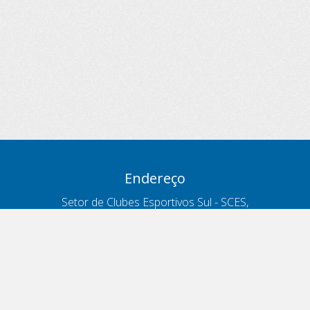
Endereço
Setor de Clubes Esportivos Sul - SCES,
trecho 03, lote 10, Projeto Orla Polo 8
- Brasília - DF
Contatos
Telefone 166