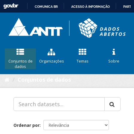
COMUNICA BR
ACESSO À INFORMAÇÃO
PARTI
IR
PARA
O
CONTEÚDO
Conjuntos de
Organizações
Temas
Sobre
dados
Conjuntos de dados
Ordenar por