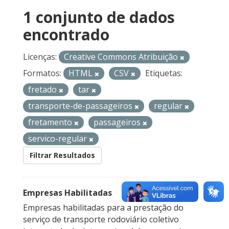
1 conjunto de dados
encontrado
Licenças:
Creative Commons Atribuição
Formatos:
HTML
CSV
Etiquetas:
fretado
tar
transporte-de-passageiros
regular
fretamento
passageiros
servico-regular
Filtrar Resultados
Empresas Habilitadas
Empresas habilitadas para a prestação do
serviço de transporte rodoviário coletivo