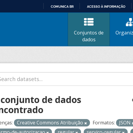
COMUNICA BR
ACESSO À INFORMAÇÃO
IR
PARA
O
Conjuntos de
Organi
CONTEÚDO
dados
 conjunto de dados
ncontrado
enças:
Creative Commons Atribuição
Formatos:
JSON
ermo-de-autorizacao
regular
servico-regular