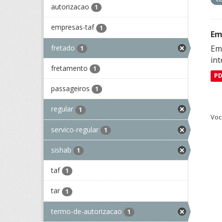
autorizacao
1
empresas-taf
1
Em
fretado
Emp
1
in
fretamento
1
P
passageiros
1
regular
1
Voc
servico-regular
1
sishab
1
taf
1
tar
1
termo-de-autorizacao
1