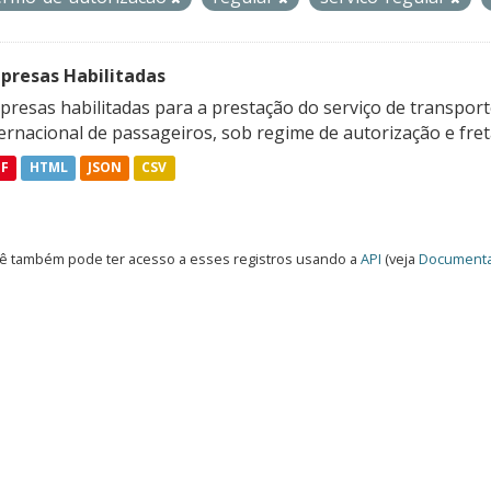
presas Habilitadas
resas habilitadas para a prestação do serviço de transporte
ternacional de passageiros, sob regime de autorização e fre
DF
HTML
JSON
CSV
ê também pode ter acesso a esses registros usando a
API
(veja
Documenta