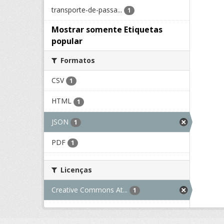
transporte-de-passa...
1
Mostrar somente Etiquetas
popular
Formatos
CSV
1
HTML
1
JSON
1
PDF
1
Licenças
Creative Commons At...
1