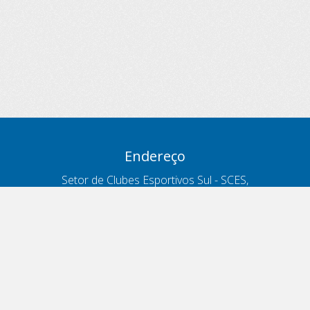
Endereço
Setor de Clubes Esportivos Sul - SCES,
trecho 03, lote 10, Projeto Orla Polo 8
- Brasília - DF
Contatos
Telefone 166
ouvidoria@antt.gov.br