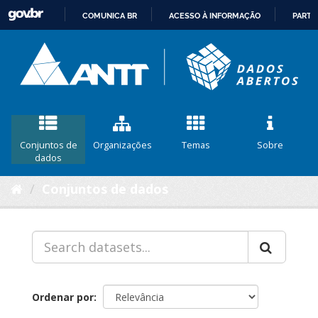
COMUNICA BR
ACESSO À INFORMAÇÃO
PARTI
IR
PARA
O
CONTEÚDO
Conjuntos de
Organizações
Temas
Sobre
dados
Conjuntos de dados
Ordenar por