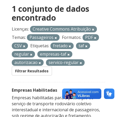
1 conjunto de dados
encontrado
Licenças:
Creative Commons Atribuição
Temas:
Passageiros
Formatos:
PDF
CSV
Etiquetas:
fretado
taf
regular
empresas-taf
autorizacao
servico-regular
Filtrar Resultados
Empresas Habilitadas
Empresas habilitadas para a prestação do
serviço de transporte rodoviário coletivo
interestadual e internacional de passageiros,
sob regime de autorização e fretamento.