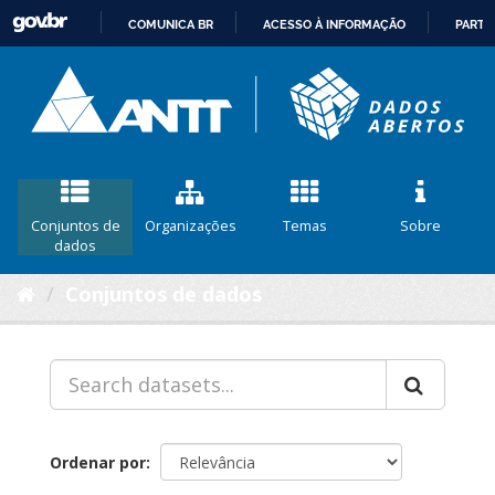
COMUNICA BR
ACESSO À INFORMAÇÃO
PARTI
IR
PARA
O
CONTEÚDO
Conjuntos de
Organizações
Temas
Sobre
dados
Conjuntos de dados
Ordenar por