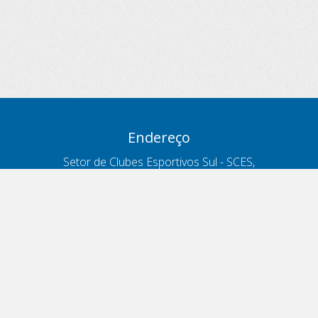
Endereço
Setor de Clubes Esportivos Sul - SCES,
trecho 03, lote 10, Projeto Orla Polo 8
- Brasília - DF
Contatos
Telefone 166
ouvidoria@antt.gov.br
Formulário Fale Conosco