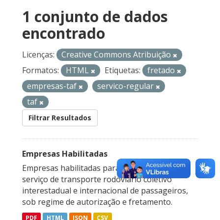
1 conjunto de dados
encontrado
Licenças:
Creative Commons Atribuição
Formatos:
HTML
Etiquetas:
fretado
empresas-taf
servico-regular
taf
Filtrar Resultados
Empresas Habilitadas
Empresas habilitadas para a prestação do
serviço de transporte rodoviário coletivo
interestadual e internacional de passageiros,
sob regime de autorização e fretamento.
PDF
HTML
JSON
CSV