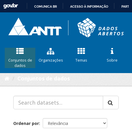
COMUNICA BR
ACESSO À INFORMAÇÃO
PARTI
IR
PARA
O
CONTEÚDO
Conjuntos de
Organizações
Temas
Sobre
dados
Conjuntos de dados
Ordenar por