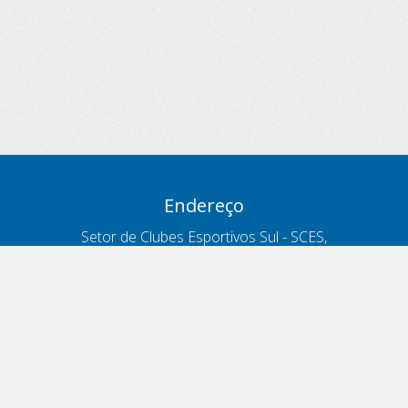
Endereço
Setor de Clubes Esportivos Sul - SCES,
trecho 03, lote 10, Projeto Orla Polo 8
- Brasília - DF
Contatos
Telefone 166
ouvidoria@antt.gov.br