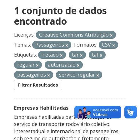
1 conjunto de dados
encontrado
Licenças:
Creative Commons Atribuição
Temas:
Passageiros
Formatos:
CSV
Etiquetas:
fretado
tar
taf
regular
autorizacao
passageiros
servico-regular
Filtrar Resultados
Empresas Habilitadas
Empresas habilitadas para a prestação do
serviço de transporte rodoviário coletivo
interestadual e internacional de passageiros,
sob regime de autorização e fretamento.