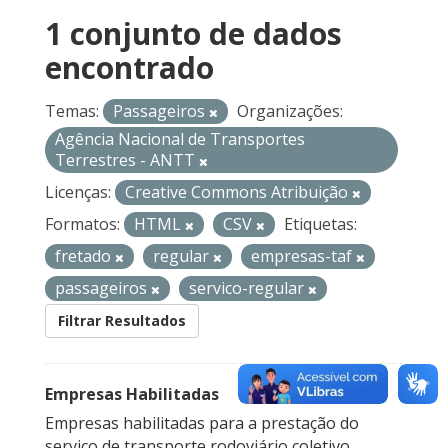
1 conjunto de dados
encontrado
Temas:
Passageiros
Organizações:
Agência Nacional de Transportes
Terrestres - ANTT
Licenças:
Creative Commons Atribuição
Formatos:
HTML
CSV
Etiquetas:
fretado
regular
empresas-taf
passageiros
servico-regular
Filtrar Resultados
Empresas Habilitadas
Empresas habilitadas para a prestação do
serviço de transporte rodoviário coletivo