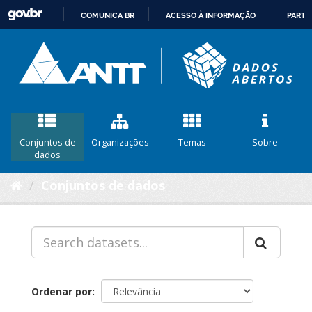
COMUNICA BR
ACESSO À INFORMAÇÃO
PARTI
IR
PARA
O
CONTEÚDO
Conjuntos de
Organizações
Temas
Sobre
dados
Conjuntos de dados
Ordenar por