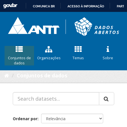
COMUNICA BR
ACESSO À INFORMAÇÃO
PARTI
IR
PARA
O
CONTEÚDO
Conjuntos de
Organizações
Temas
Sobre
dados
Conjuntos de dados
Ordenar por