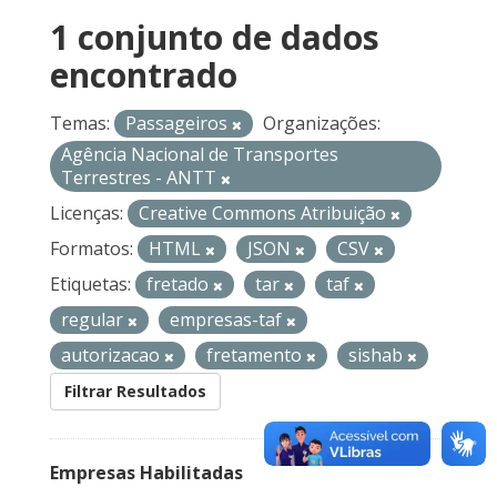
1 conjunto de dados
encontrado
Temas:
Passageiros
Organizações:
Agência Nacional de Transportes
Terrestres - ANTT
Licenças:
Creative Commons Atribuição
Formatos:
HTML
JSON
CSV
Etiquetas:
fretado
tar
taf
regular
empresas-taf
autorizacao
fretamento
sishab
Filtrar Resultados
Empresas Habilitadas