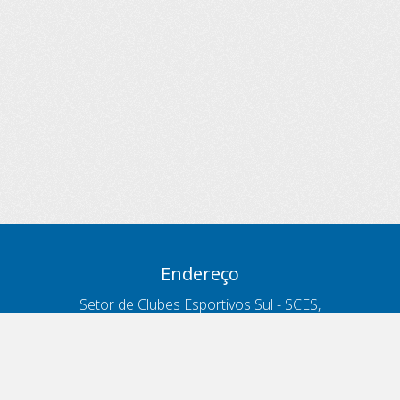
Endereço
Setor de Clubes Esportivos Sul - SCES,
trecho 03, lote 10, Projeto Orla Polo 8
- Brasília - DF