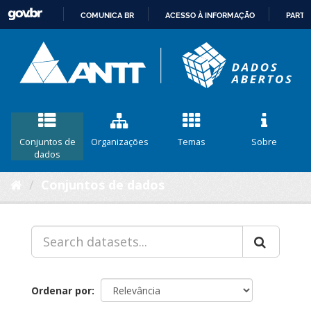
COMUNICA BR
ACESSO À INFORMAÇÃO
PARTI
IR
PARA
O
CONTEÚDO
Conjuntos de
Organizações
Temas
Sobre
dados
Conjuntos de dados
Ordenar por