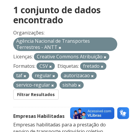
1 conjunto de dados
encontrado
Organizações:
Agência Nacional de Transportes
Terrestres - ANTT
Licenças:
Creative Commons Atribuição
Formatos:
CSV
Etiquetas:
fretado
taf
regular
autorizacao
servico-regular
sishab
Filtrar Resultados
Empresas Habilitadas
Empresas habilitadas para a prestação do
serviço de transporte rodoviário coletivo