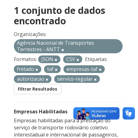
1 conjunto de dados
encontrado
Organizações:
Agência Nacional de Transportes
Terrestres - ANTT
Formatos:
JSON
CSV
Etiquetas:
fretado
taf
empresas-taf
autorizacao
servico-regular
Filtrar Resultados
Empresas Habilitadas
Empresas habilitadas para a prestação do
serviço de transporte rodoviário coletivo
interestadual e internacional de passageiros,