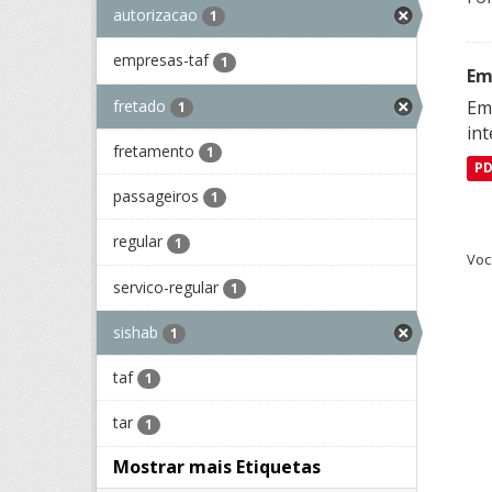
autorizacao
1
empresas-taf
1
Em
fretado
Emp
1
in
fretamento
1
P
passageiros
1
regular
1
Voc
servico-regular
1
sishab
1
taf
1
tar
1
Mostrar mais Etiquetas