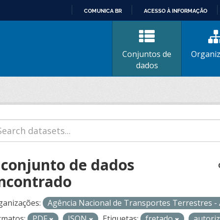
COMUNICA BR
ACESSO À INFORMAÇÃO
IR
PARA
O
Conjuntos de
Organi
CONTEÚDO
dados
 conjunto de dados
ncontrado
ganizações:
Agência Nacional de Transportes Terrestres 
rmatos:
PDF
JSON
Etiquetas:
fretado
autori