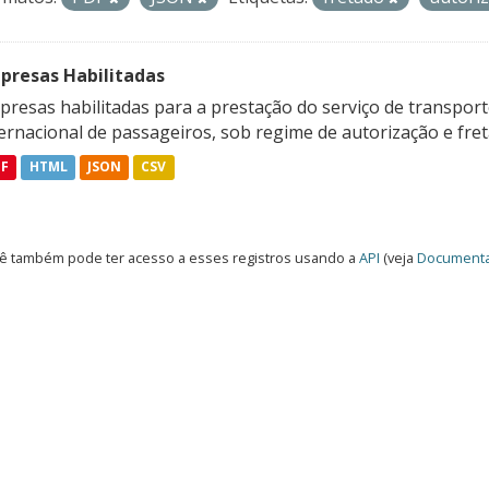
presas Habilitadas
resas habilitadas para a prestação do serviço de transporte
ternacional de passageiros, sob regime de autorização e fre
DF
HTML
JSON
CSV
ê também pode ter acesso a esses registros usando a
API
(veja
Documenta