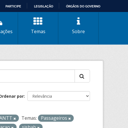
PARTICIPE
LEGISLAÇÃO
ÓRGÃOS DO GOVERNO
zações
Temas
Sobre
Ordenar por
- ANTT
Temas:
Passageiros
zacao
sishab