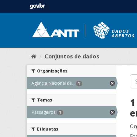
Conjuntos de dados
Organizações
Agência Nacional de...
1
1
Temas
e
Passageiros
1
Or
Etiquetas
Fo