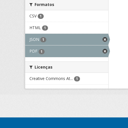
Formatos
CSV
1
HTML
1
JSON
1
PDF
1
Licenças
Creative Commons At...
1